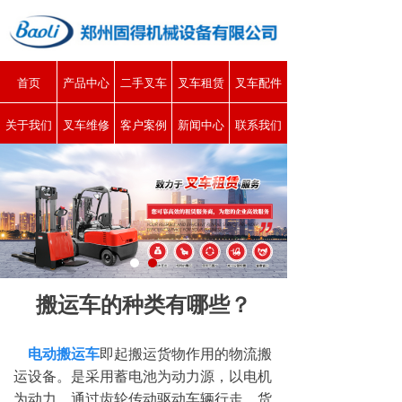
首页
产品中心
二手叉车
叉车租赁
叉车配件
关于我们
叉车维修
客户案例
新闻中心
联系我们
搬运车的种类有哪些？
电动搬运车
即起搬运货物作用的物流搬
运设备。是采用蓄电池为动力源，以电机
为动力，通过齿轮传动驱动车辆行走，货