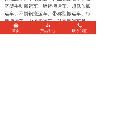
济型手动搬运车、镀锌搬运车、超低放搬
运车、不锈钢搬运车、带称型搬运车、纸
筒搬运车、山地搬运车、升高搬运车等。
낀
뀒
끅
首页
产品中心
联系我们
0371-67550179
zhengzhougude@16
3.com